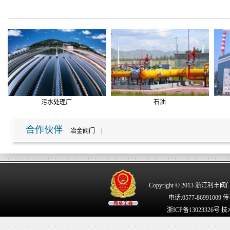
污水处理厂
石油
合作伙伴
冶金阀门
|
Copyright © 2013 浙
电话:0577-86991009 传
浙ICP备13023326号
技